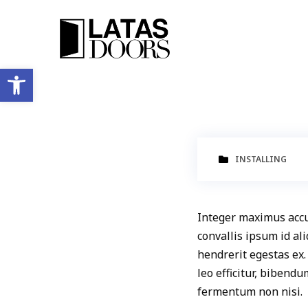
Ανοίξτε τη γραμμή εργαλείων
INSTALLING
Integer maximus accum
convallis ipsum id al
hendrerit egestas ex.
leo efficitur, bibend
fermentum non nisi.