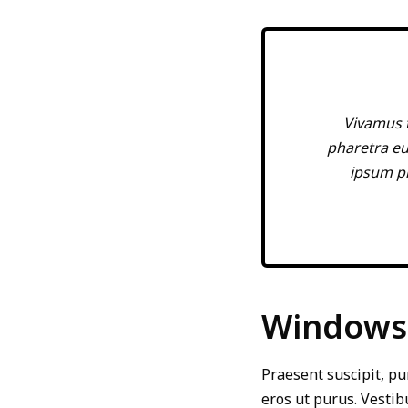
Vivamus t
pharetra eu
ipsum pr
Windows 
Praesent suscipit, pu
eros ut purus. Vestib