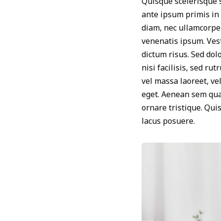
Quisque scelerisque s
ante ipsum primis in 
diam, nec ullamcorper
venenatis ipsum. Vest
dictum risus. Sed dolo
nisi facilisis, sed r
vel massa laoreet, vel
eget. Aenean sem qua
ornare tristique. Qui
lacus posuere.