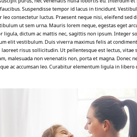
uscipit purus, nec venenatis nulla lobortis eu. Interdum e
faucibus. Suspendisse tempor id lacus in tincidunt. Vestibul
 leo consectetur luctus. Praesent neque nisi, eleifend sed d
ibulum ut sem urna. Mauris lorem neque, egestas eget arcu 
r ligula, dictum ac mattis nec, sagittis non ipsum. Integer so
utrum elit vestibulum. Duis viverra maximus felis at condime
 laoreet risus sollicitudin. Ut pellentesque est lectus, vitae
m, malesuada non venenatis non, porta et magna. Donec ne
sque ac accumsan leo. Curabitur elementum ligula in libero 