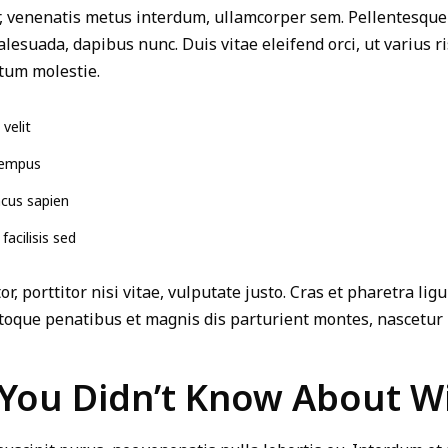
, venenatis metus interdum, ullamcorper sem. Pellentesque 
esuada, dapibus nunc. Duis vitae eleifend orci, ut varius r
ctum molestie.
 velit
tempus
lacus sapien
facilisis sed
r, porttitor nisi vitae, vulputate justo. Cras et pharetra lig
toque penatibus et magnis dis parturient montes, nascetur 
 You Didn’t Know About 