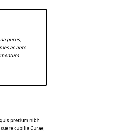
gna purus,
ames ac ante
fermentum
 quis pretium nibh
osuere cubilia Curae;