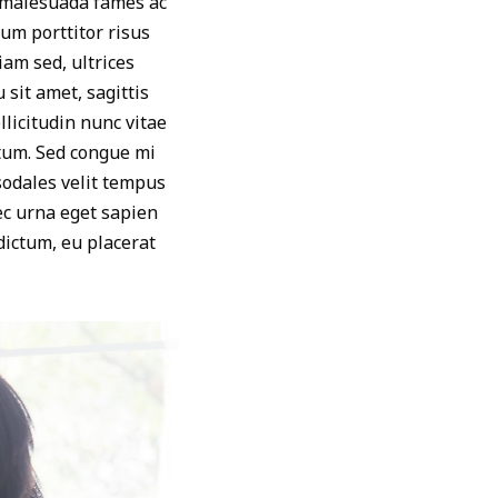
t malesuada fames ac
um porttitor risus
iam sed, ultrices
sit amet, sagittis
llicitudin nunc vitae
ntum. Sed congue mi
 sodales velit tempus
c urna eget sapien
dictum, eu placerat