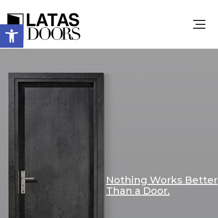
Ανοίξτε
τη
γραμμή
εργαλείων
Nothing Works Better
Than a Door.