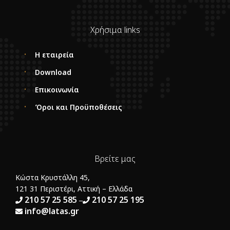
Χρήσιμα links
Η εταιρεία
Download
Επικοινωνία
Όροι και Προϋποθέσεις
Βρείτε μας
Κώστα Κρυστάλλη 45,
121 31 Περιστέρι, Αττική – Ελλάδα
210 57 25 585
210 57 25 195
–
info@latas.gr