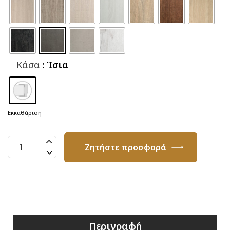
Κάσα
: Ίσια
Εκκαθάριση
Πόρτα
Ζητήστε προσφορά
laminate
X7P
ποσότητα
Περιγραφή