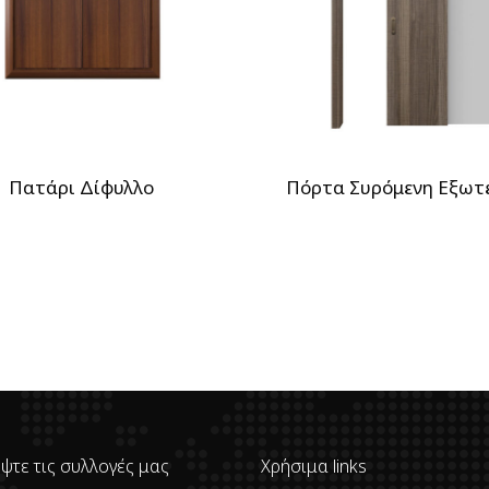
Πατάρι Δίφυλλο
Πόρτα Συρόμενη Εξωτ
ψτε τις συλλογές μας
Χρήσιμα links