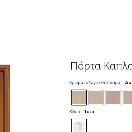
Πόρτα Καπλ
Χρωματολόγιο Καπλαμά
: Δρ
Κάσα
: Ίσια