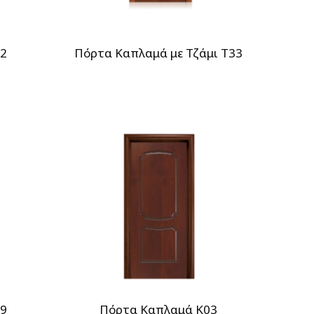
12
Πόρτα Καπλαμά με Τζάμι T33
09
Πόρτα Καπλαμά Κ03