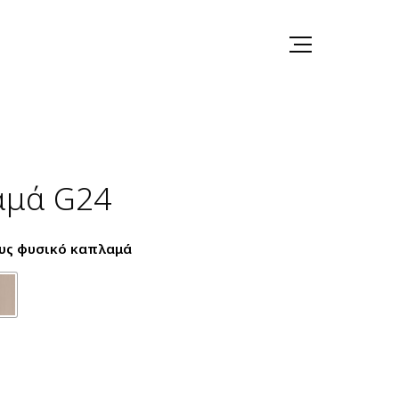
αμά G24
υς φυσικό καπλαμά