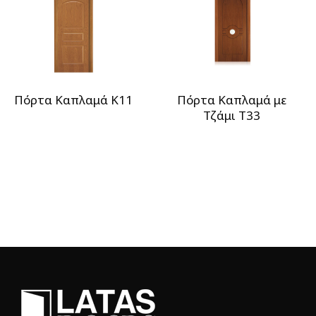
Πόρτα Καπλαμά Κ11
Πόρτα Καπλαμά με
Τζάμι T33