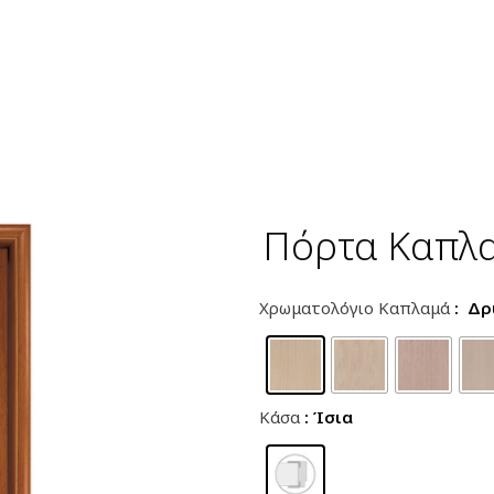
Πόρτα Καπλα
Χρωματολόγιο Καπλαμά
: Δρ
Κάσα
: Ίσια