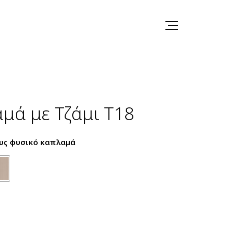
μά με Τζάμι T18
υς φυσικό καπλαμά