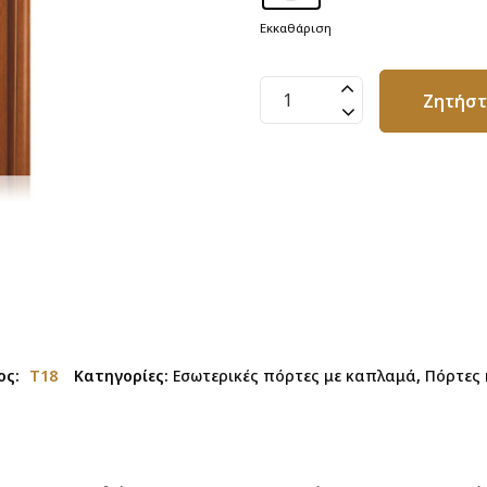
Εκκαθάριση
Πόρτα
Ζητήσ
Καπλαμά
με
Τζάμι
T18
ποσότητα
ος:
T18
Κατηγορίες:
Εσωτερικές πόρτες με καπλαμά
,
Πόρτες 