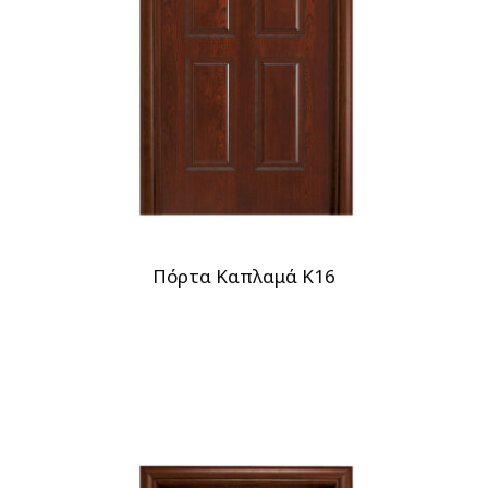
Πόρτα Καπλαμά Κ16