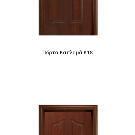
Πόρτα Καπλαμά Κ18