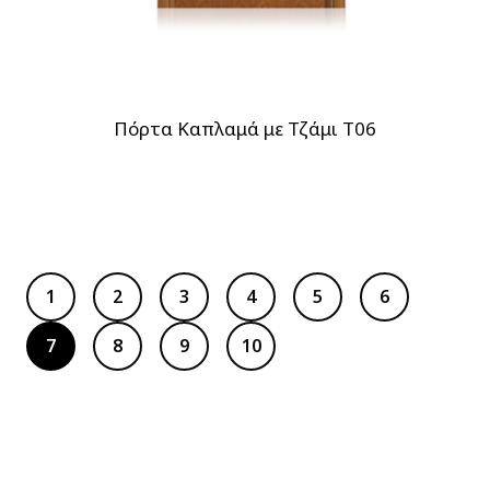
Πόρτα Καπλαμά με Τζάμι T06
1
2
3
4
5
6
7
8
9
10