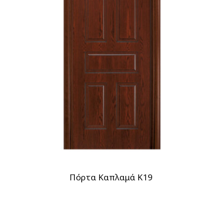
Πόρτα Καπλαμά Κ19