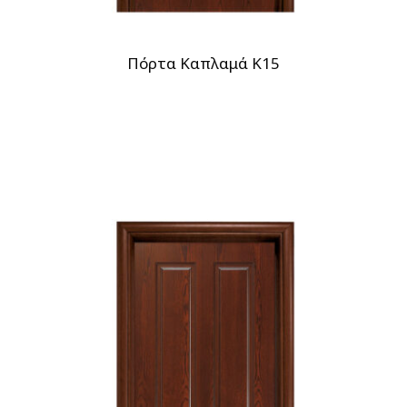
Πόρτα Καπλαμά Κ15